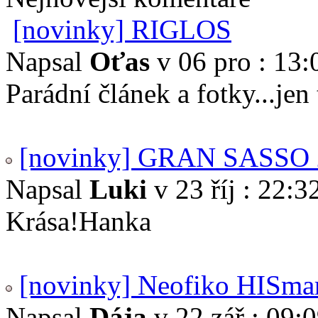
[novinky] RIGLOS
Napsal
Oťas
v 06 pro : 13:
Parádní článek a fotky...je
[novinky] GRAN SASSO 
Napsal
Luki
v 23 říj : 22:3
Krása!Hanka
[novinky] Neofiko HISma
Napsal
Dája
v 22 zář : 09: