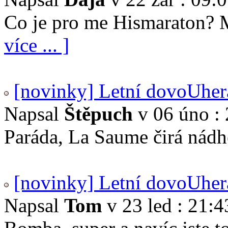
Co je pro me Hismaraton? 
více ... ]
[novinky] Letní dovoUher
Napsal
Štěpuch
v 06 úno : 
Paráda, La Saume čirá nádhe
[novinky] Letní dovoUher
Napsal
Tom
v 23 led : 21:4