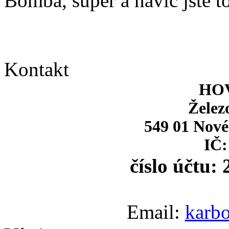
Bomba, super a navíc jste to
Kontakt
HOV
Želez
549 01 Nové
IČ:
číslo účtu:
Email:
karb