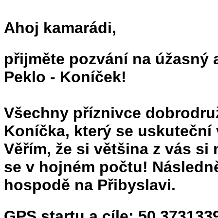
Ahoj kamarádi,
přijměte pozvání na úžasný 
Peklo - Koníček!
Všechny příznivce dobrodruž
Koníčka, který se uskuteční
Věřím, že si většina z vás si
se v hojném počtu! Následně
hospodě na Přibyslavi.
GPS startu a cíle: 50.37313