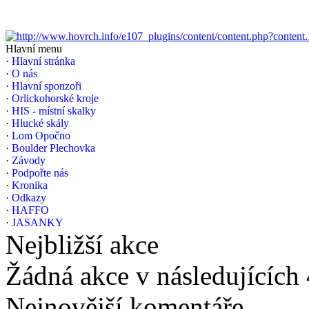
Hlavní menu
·
Hlavní stránka
·
O nás
·
Hlavní sponzoři
·
Orlickohorské kroje
·
HIS - místní skalky
·
Hlucké skály
·
Lom Opočno
·
Boulder Plechovka
·
Závody
·
Podpořte nás
·
Kronika
·
Odkazy
·
HAFFO
·
JASANKY
Nejbližší akce
Žádná akce v následujících
Nejnovější komentáře