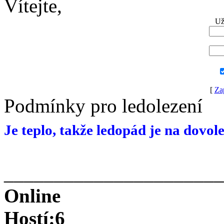
Vítejte,
Už
[
Za
Podmínky pro ledolezení
Je teplo, takže ledopád je na dovol
______________________
Online
Hostí:6