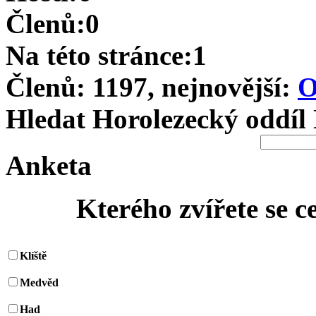
Členů:0
Na této stránce:1
Členů: 1197, nejnovější:
O
Hledat Horolezecký oddíl
Anketa
Kterého zvířete se c
Klíště
Medvěd
Had