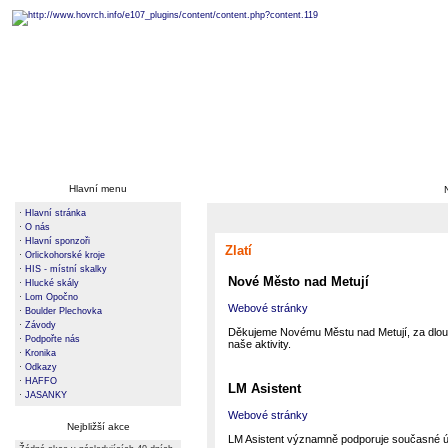
Hlavní menu
·
Hlavní stránka
·
O nás
·
Hlavní sponzoři
Zlatí
·
Orlickohorské kroje
·
HIS - místní skalky
Nové Město nad Metují
·
Hlucké skály
·
Lom Opočno
Webové stránky
·
Boulder Plechovka
·
Závody
Děkujeme Novému Městu nad Metují, za dlouh
·
Podpořte nás
naše aktivity.
·
Kronika
·
Odkazy
·
HAFFO
LM Asistent
·
JASANKY
Webové stránky
Nejbližší akce
LM Asistent významně podporuje současné ú