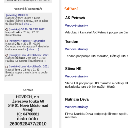
Žádná akce v následujících 40 dních
Stříbrní
Nejnovější komentáře
[novinky] RIGLOS
AK Petrová
Napsal
Oťas
v 06 pro : 13:05
Parádní článek a fotky...jen ta dálka
do Španělska
[ více ... ]
Webové stránky
[novinky] GRAN SASSO 2022
Advokátní kancelář AK Petrová podporuje činn
Napsal
Luki
v 23 říj : 22:32
Krása!Hanka
Tendon
[novinky] Neofiko HISmaratón
Napsal
Dája
v 22 zář : 09:09
Co je pro me Hismaraton? Mnoho let
Webové stránky
budovana znacka
[ více ... ]
[novinky] Letní dovoUheráci 2021
Tendon podporuje HIS maratón, Dětský HIS 
Napsal
Štěpuch
v 06 úno : 21:00
Paráda, La Saume čirá nádhera !!!
[novinky] Letní dovoUheráci 2021
Stěna HK
Napsal
Tom
v 23 led : 21:43
Bomba, super a navíc jste to dobře
podrtili.
Webové stránky
Stěna HK podporuje HIS maratón a dětský HIS
požadavky pro trénink našich členů.
Kontakt
HOVRCH, z.s.
Nutricia Deva
Železova louka 68
549 01 Nové Město nad
Webové stránky
Metují
IČ: 04700881
Firma Nutricia Deva podporuje činnost spolku
maratón.
číslo účtu:
2600928477/2010