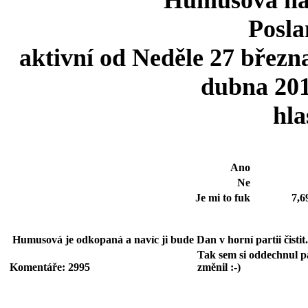
Humusová na
Posl
aktivní od Neděle 27 březn
dubna 201
hla
Ano
Ne
Je mi to fuk
7,6
Humusová je odkopaná a navíc ji bude Dan v horní partii čistit.
Tak sem si oddechnul pá
Komentáře: 2995
změnil :-)