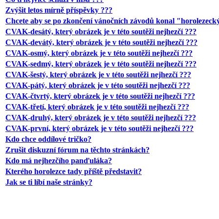
Zvýšit letos mírně příspěvky ???
Chcete aby se po zkončení vánočních závodů konal "horolezecký
CVAK-desátý, který obrázek je v této soutěži nejhezčí ???
CVAK-devátý, který obrázek je v této soutěži nejhezčí ???
CVAK-osmý, který obrázek je v této soutěži nejhezčí ???
CVAK-sedmý, který obrázek je v této soutěži nejhezčí ???
CVAK-šestý, který obrázek je v této soutěži nejhezčí ???
CVAK-pátý, který obrázek je v této soutěži nejhezčí ???
CVAK-čtvrtý, který obrázek je v této soutěži nejhezčí ???
CVAK-třetí, který obrázek je v této soutěži nejhezčí ???
CVAK-druhý, který obrázek je v této soutěži nejhezčí ???
CVAK-první, který obrázek je v této soutěži nejhezčí ???
Kdo chce oddílové tričko?
Zrušit diskuzní fórum na těchto stránkách?
Kdo má nejhezčího panďuláka?
Kterého horolezce tady příště představit?
Jak se ti líbí naše stránky?