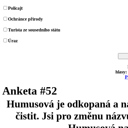
Policajt
Ochránce přírody
Turista ze sousedního státu
Úraz
hlasy:
P
Anketa #52
Humusová je odkopaná a nav
čistit. Jsi pro změnu náz