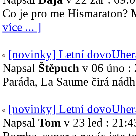
Co je pro me Hismaraton? 
více ... ]
[novinky] Letní dovoUher
Napsal
Štěpuch
v 06 úno : 
Paráda, La Saume čirá nádhe
[novinky] Letní dovoUher
Napsal
Tom
v 23 led : 21:4