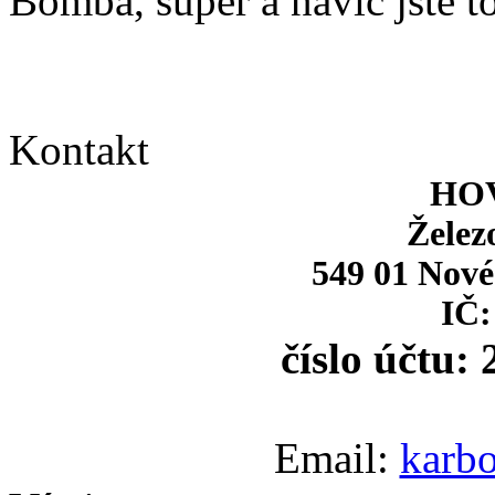
Bomba, super a navíc jste to
Kontakt
HOV
Želez
549 01 Nové
IČ:
číslo účtu:
Email:
karb