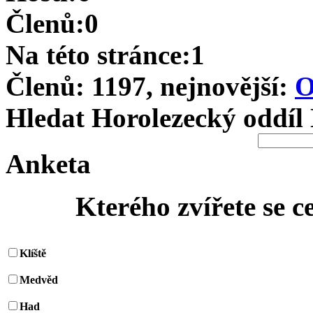
Členů:0
Na této stránce:1
Členů: 1197, nejnovější:
O
Hledat Horolezecký oddíl
Anketa
Kterého zvířete se c
Klíště
Medvěd
Had