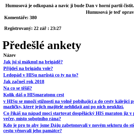
Humusová je odkopaná a navíc ji bude Dan v horní partii čistit.
Humusová je teď opravd
Komentáře: 380
Registrovaný: 22 zář : 23:27
Předešlé ankety
Název
Jak jsi si máknul na brigádě?
Přijdeš na brigádu vole?
Ledopád v HISu narůstá co ty na to?
Jak začneš rok 2018
Na co se těšíš?
Kolik dáš o HISmaratonu cest
v HISu se množí stížnosti na volně pobíhající a do cesty kálejíci p
mazlíčky, které jejich majitelé nehlidají ani po nich neuklízí.
Co říkáš na nápad moci startovat dospělácký HIS maraton jiz v 
večer, místo sobotního rána?
Kdo je pro to aby jsme Dáju zabetonovali v novém sektoru do st
cestu věnovali jeho památce?