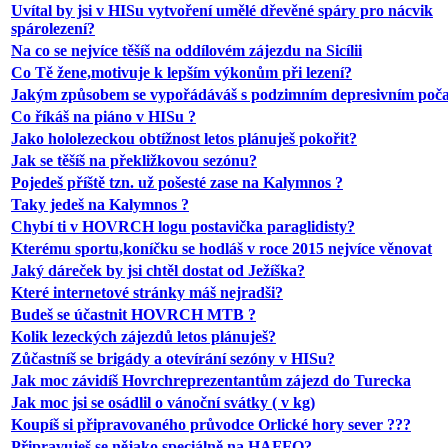
Uvítal by jsi v HISu vytvoření umělé dřevěné spáry pro nácvik
spárolezení?
Na co se nejvíce těšíš na oddílovém zájezdu na Sicílii
Co Tě žene,motivuje k lepším výkonům při lezení?
Jakým způsobem se vypořádáváš s podzimním depresivním poč
Co říkáš na piáno v HISu ?
Jako hololezeckou obtížnost letos plánuješ pokořit?
Jak se těšíš na překližkovou sezónu?
Pojedeš příště tzn. už pošesté zase na Kalymnos ?
Taky jedeš na Kalymnos ?
Chybí ti v HOVRCH logu postavička paraglidisty?
Kterému sportu,koníčku se hodláš v roce 2015 nejvíce věnovat
Jaký dáreček by jsi chtěl dostat od Ježíška?
Které internetové stránky máš nejradši?
Budeš se účastnit HOVRCH MTB ?
Kolik lezeckých zájezdů letos plánuješ?
Zůčastníš se brigády a otevírání sezóny v HISu?
Jak moc závidíš Hovrchreprezentantům zájezd do Turecka
Jak moc jsi se osádlil o vánoční svátky ( v kg)
Koupíš si připravovaného průvodce Orlické hory sever ???
Připravuješ se nějako speciálně na HAFFO?