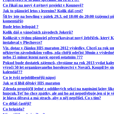
Co říkáš na nový 4 nýtový projekt v Kounově?
Jak to plánuješ letos s lezením? Kolik dáš cest?
Šli by jste na bowling v pátek 29.3. od 18:00 do 20:00 (zájemci pi
komentářů)
Bude letos ledopád ?
Kolik dáš o vánočních závodech Jokerů?
Kolikrát v týdnu plánuješ přeručkovávat nový žebříček, který 
instaloval v Plechovce?
Viz. dotaz v článku HIS maraton 2012 výsledky. Chceš za rok u
některým závodníkům volbu, zda chtějí odečíst 30min z výsledn
nebo 15 minut lezení navíc oproti ostatním ???
Pokud bude dostatek zájemců, chystáme na rok 2013 vydat kale
výročí 50 let organizovaného horolezectví v Nováči. Koupil by sis
kalendář??
Co je tvůj nejoblíbenější nápoj
Jak se ti líbil dětský HIS maraton
Zdenda propůjčil jedné z oddílových sekcí na napínání lajny ši
hupcuk.Teť ho chce zpátky, ale ani ho asi nepotřebuje,jen si je 
je hlava děravá a má strach, aby o něj nepřišel. Co s tím?
Co děláš častěji?
Co brigáda?