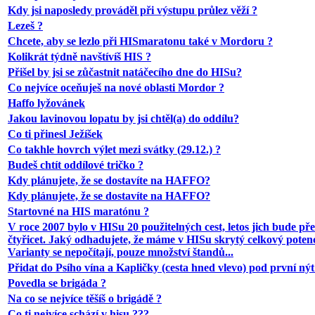
Kdy jsi naposledy prováděl při výstupu průlez věží ?
Lezeš ?
Chcete, aby se lezlo při HISmaratonu také v Mordoru ?
Kolikrát týdně navštívíš HIS ?
Přišel by jsi se zůčastnit natáčecího dne do HISu?
Co nejvíce oceňuješ na nové oblasti Mordor ?
Haffo lyžovánek
Jakou lavinovou lopatu by jsi chtěl(a) do oddílu?
Co ti přinesl Ježíšek
Co takhle hovrch výlet mezi svátky (29.12.) ?
Budeš chtít oddílové tričko ?
Kdy plánujete, že se dostavíte na HAFFO?
Kdy plánujete, že se dostavíte na HAFFO?
Startovné na HIS maratónu ?
V roce 2007 bylo v HISu 20 použitelných cest, letos jich bude př
čtyřicet. Jaký odhadujete, že máme v HISu skrytý celkový poten
Varianty se nepočítají, pouze množství štandů...
Přidat do Psího vína a Kapličky (cesta hned vlevo) pod první nýt 
Povedla se brigáda ?
Na co se nejvíce těšíš o brigádě ?
Co ti nejvíce schází v hisu ???