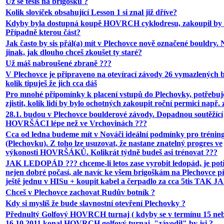
Už se těšíš na brigošku ?
Kolik slovíček obsahující Lesson 1 si znal již dříve?
Kdyby byla dostupná koupě HOVRCH cyklodresu, zakoupil by s
Případně kterou část?
Jak často by sis přál(a) mít v Plechovce nově označené bouldry.
jinak, jak dlouho chceš zkoušet ty staré?
Už máš nabroušené zbraně ???
V Plechovce je připraveno na otevírací závody 26 vymazlených 
kolik tipuješ že jich cca dáš
Pro mnohé připomínky k placení vstupů do Plechovky, potřebu
zjistit, kolik lidí by bylo ochotných zakoupit roční permici např. 
28.1. budou v Plechovce boulderové závody. Dopadnou soutěžící
HOVRŠÁCI lépe než ve Vrchovinách ???
Cca od ledna budeme mít v Nováči ideální podmínky pro trénin
(Plechovku). Z toho lze usuzovat, že nastane znatelný progres ve
výkonosti HOVRŠÁKŮ. Kolikrát týdně budeš asi trénovat ???
JAK LEDOPÁD ??? chceme-li letos zase vyrobit ledopád, je pot
nejen dobré počasí, ale navíc ke všem brigoškám na Plechovce p
ještě jednu v HISu + koupit kabel a čerpadlo za cca 5tis TAK J
Chceš v Plechovce zachovat Rudův botník ?
Kdy si myslíš že bude slavnostní otevření Plechovky ?
Přednultý Golfový HOVRCH turnaj ( kdyby se v termínu 15 ne
16.10.2011 konal HOVRCH golfový turnaj, "závodil" by jsi ?