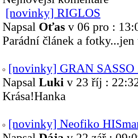
[novinky] RIGLOS
Napsal
Oťas
v 06 pro : 13:
Parádní článek a fotky...je
[novinky] GRAN SASSO 
Napsal
Luki
v 23 říj : 22:3
Krása!Hanka
[novinky] Neofiko HISma
Napsal
Dája
v 22 zář : 09: