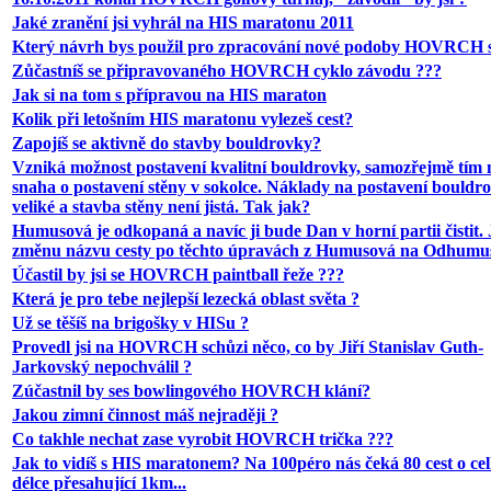
Jaké zranění jsi vyhrál na HIS maratonu 2011
Který návrh bys použil pro zpracování nové podoby HOVRCH 
Zůčastníš se připravovaného HOVRCH cyklo závodu ???
Jak si na tom s přípravou na HIS maraton
Kolik při letošním HIS maratonu vylezeš cest?
Zapojíš se aktivně do stavby bouldrovky?
Vzniká možnost postavení kvalitní bouldrovky, samozřejmě tím
snaha o postavení stěny v sokolce. Náklady na postavení bouldr
veliké a stavba stěny není jistá. Tak jak?
Humusová je odkopaná a navíc ji bude Dan v horní partii čistit. 
změnu názvu cesty po těchto úpravách z Humusová na Odhumu
Účastil by jsi se HOVRCH paintball řeže ???
Která je pro tebe nejlepší lezecká oblast světa ?
Už se těšíš na brigošky v HISu ?
Provedl jsi na HOVRCH schůzi něco, co by Jiří Stanislav Guth-
Jarkovský nepochválil ?
Zúčastnil by ses bowlingového HOVRCH klání?
Jakou zimní činnost máš nejraději ?
Co takhle nechat zase vyrobit HOVRCH trička ???
Jak to vidíš s HIS maratonem? Na 100péro nás čeká 80 cest o ce
délce přesahující 1km...