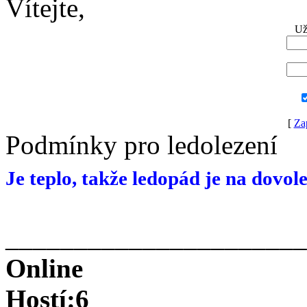
Vítejte,
Už
[
Za
Podmínky pro ledolezení
Je teplo, takže ledopád je na dovol
______________________
Online
Hostí:6