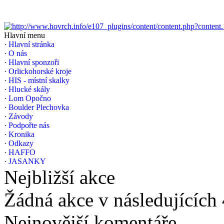
Hlavní menu
·
Hlavní stránka
·
O nás
·
Hlavní sponzoři
·
Orlickohorské kroje
·
HIS - místní skalky
·
Hlucké skály
·
Lom Opočno
·
Boulder Plechovka
·
Závody
·
Podpořte nás
·
Kronika
·
Odkazy
·
HAFFO
·
JASANKY
Nejbližší akce
Žádná akce v následujících
Nejnovější komentáře