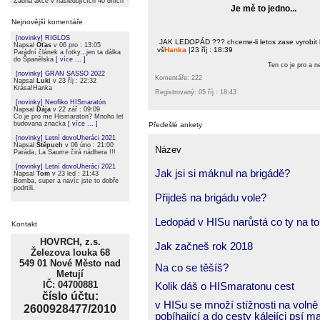
Žádná akce v následujících 40 dních
Je mě to jedno...
Nejnovější komentáře
[novinky] RIGLOS
JAK LEDOPÁD ??? chceme-li letos zase vyrobit l
Napsal
Oťas
v 06 pro : 13:05
vš
Hanka
|23 říj : 18:39
Parádní článek a fotky...jen ta dálka
do Španělska
[ více ... ]
Ten co je pro a n
[novinky] GRAN SASSO 2022
Komentáře: 222
Napsal
Luki
v 23 říj : 22:32
Krása!Hanka
Registrovaný: 05 říj : 18:43
[novinky] Neofiko HISmaratón
Napsal
Dája
v 22 zář : 09:09
Co je pro me Hismaraton? Mnoho let
budovana znacka
[ více ... ]
Předešlé ankety
[novinky] Letní dovoUheráci 2021
Napsal
Štěpuch
v 06 úno : 21:00
Název
Paráda, La Saume čirá nádhera !!!
[novinky] Letní dovoUheráci 2021
Jak jsi si máknul na brigádě?
Napsal
Tom
v 23 led : 21:43
Bomba, super a navíc jste to dobře
podrtili.
Přijdeš na brigádu vole?
Ledopád v HISu narůstá co ty na t
Kontakt
HOVRCH, z.s.
Jak začneš rok 2018
Železova louka 68
549 01 Nové Město nad
Na co se těšíš?
Metují
IČ: 04700881
Kolik dáš o HISmaratonu cest
číslo účtu:
v HISu se množí stížnosti na volně
2600928477/2010
pobíhající a do cesty kálejíci psí m