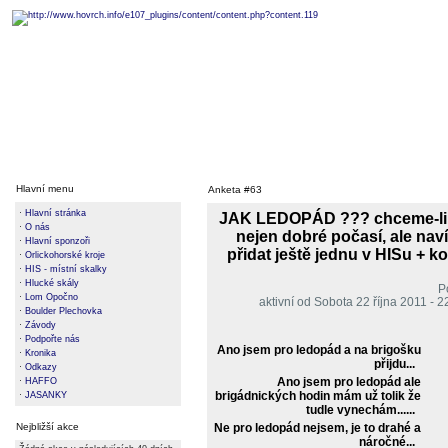
Hlavní menu
Anketa #63
·
Hlavní stránka
JAK LEDOPÁD ??? chceme-li le
·
O nás
nejen dobré počasí, ale na
·
Hlavní sponzoři
přidat ještě jednu v HISu + k
·
Orlickohorské kroje
·
HIS - místní skalky
·
Hlucké skály
P
·
Lom Opočno
aktivní od Sobota 22 října 2011 - 
·
Boulder Plechovka
·
Závody
·
Podpořte nás
Ano jsem pro ledopád a na brigošku
·
Kronika
přijdu...
·
Odkazy
Ano jsem pro ledopád ale
·
HAFFO
brigádnických hodin mám už tolik že
·
JASANKY
tudle vynechám......
Nejbližší akce
Ne pro ledopád nejsem, je to drahé a
náročné...