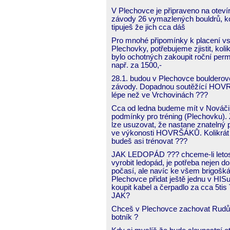
V Plechovce je připraveno na oteví
závody 26 vymazlených bouldrů, ko
tipuješ že jich cca dáš
Pro mnohé připomínky k placení vs
Plechovky, potřebujeme zjistit, kolik
bylo ochotných zakoupit roční perm
např. za 1500,-
28.1. budou v Plechovce boulderov
závody. Dopadnou soutěžící HOV
lépe než ve Vrchovinách ???
Cca od ledna budeme mít v Nováči 
podmínky pro tréning (Plechovku). 
lze usuzovat, že nastane znatelný 
ve výkonosti HOVRŠÁKŮ. Kolikrát
budeš asi trénovat ???
JAK LEDOPÁD ??? chceme-li leto
vyrobit ledopád, je potřeba nejen d
počasí, ale navíc ke všem brigošk
Plechovce přidat ještě jednu v HIS
koupit kabel a čerpadlo za cca 5tis
JAK?
Chceš v Plechovce zachovat Rud
botník ?