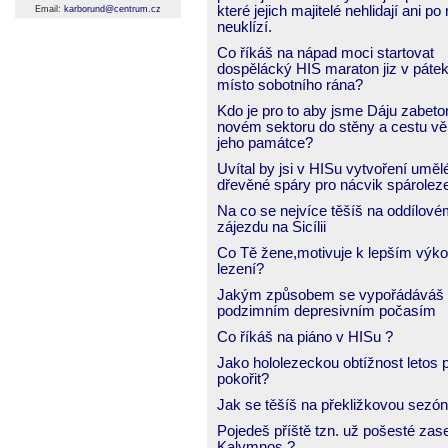
které jejich majitelé nehlidají ani po
Email:
karborund@centrum.cz
neuklízí.
Co říkáš na nápad moci startovat
dospělácký HIS maraton jiz v pátek
místo sobotního rána?
Kdo je pro to aby jsme Dáju zabeto
novém sektoru do stěny a cestu vě
jeho památce?
Uvítal by jsi v HISu vytvoření uměl
dřevěné spáry pro nácvik spárolez
Na co se nejvíce těšíš na oddílov
zájezdu na Sicílii
Co Tě žene,motivuje k lepším výko
lezení?
Jakým způsobem se vypořádáváš
podzimním depresivním počasím
Co říkáš na piáno v HISu ?
Jako hololezeckou obtížnost letos 
pokořit?
Jak se těšíš na překližkovou sezó
Pojedeš příště tzn. už pošesté zas
Kalymnos ?