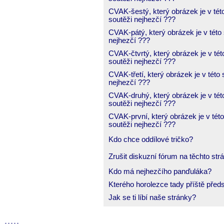
CVAK-šestý, který obrázek je v tét
soutěži nejhezčí ???
CVAK-pátý, který obrázek je v této 
nejhezčí ???
CVAK-čtvrtý, který obrázek je v tét
soutěži nejhezčí ???
CVAK-třetí, který obrázek je v této 
nejhezčí ???
CVAK-druhý, který obrázek je v tét
soutěži nejhezčí ???
CVAK-první, který obrázek je v této
soutěži nejhezčí ???
Kdo chce oddílové tričko?
Zrušit diskuzní fórum na těchto st
Kdo má nejhezčího panďuláka?
Kterého horolezce tady příště předs
Jak se ti líbí naše stránky?
-
-
-
-
-