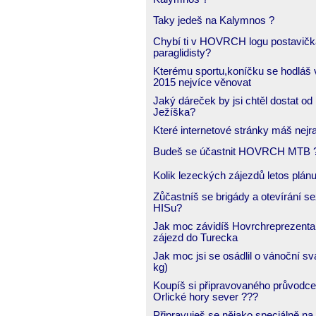
Taky jedeš na Kalymnos ?
Chybí ti v HOVRCH logu postavičk
paraglidisty?
Kterému sportu,koníčku se hodláš 
2015 nejvíce věnovat
Jaký dáreček by jsi chtěl dostat od
Ježíška?
Které internetové stránky máš nejr
Budeš se účastnit HOVRCH MTB 
Kolik lezeckých zájezdů letos plán
Zůčastníš se brigády a otevírání s
HISu?
Jak moc závidíš Hovrchreprezent
zájezd do Turecka
Jak moc jsi se osádlil o vánoční sv
kg)
Koupíš si připravovaného průvodce
Orlické hory sever ???
Připravuješ se nějako speciálně na