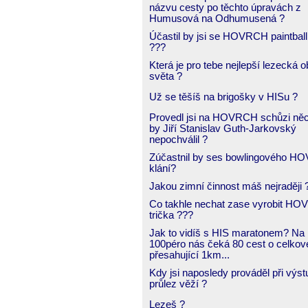
názvu cesty po těchto úpravách z
Humusová na Odhumusená ?
Účastil by jsi se HOVRCH paintball
???
Která je pro tebe nejlepší lezecká o
světa ?
Už se těšíš na brigošky v HISu ?
Provedl jsi na HOVRCH schůzi něc
by Jiří Stanislav Guth-Jarkovský
nepochválil ?
Zúčastnil by ses bowlingového 
klání?
Jakou zimní činnost máš nejraději 
Co takhle nechat zase vyrobit H
trička ???
Jak to vidíš s HIS maratonem? Na
100péro nás čeká 80 cest o celkov
přesahující 1km...
Kdy jsi naposledy prováděl při výs
průlez věží ?
Lezeš ?