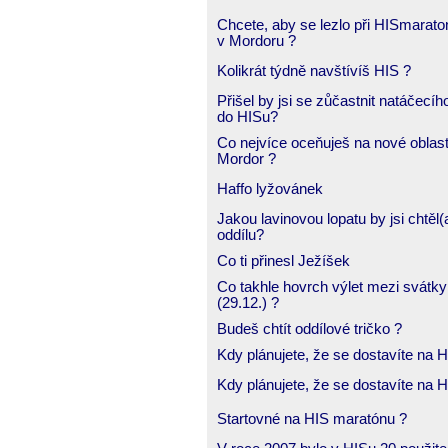
Chcete, aby se lezlo při HISmarato
v Mordoru ?
Kolikrát týdně navštívíš HIS ?
Přišel by jsi se zůčastnit natáčecíh
do HISu?
Co nejvíce oceňuješ na nové oblast
Mordor ?
Haffo lyžovánek
Jakou lavinovou lopatu by jsi chtěl(
oddílu?
Co ti přinesl Ježíšek
Co takhle hovrch výlet mezi svátky
(29.12.) ?
Budeš chtít oddílové tričko ?
Kdy plánujete, že se dostavíte na
Kdy plánujete, že se dostavíte na
Startovné na HIS maratónu ?