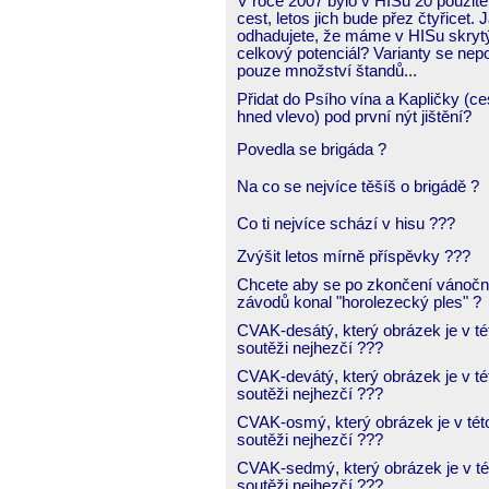
V roce 2007 bylo v HISu 20 použit
cest, letos jich bude přez čtyřicet. 
odhadujete, že máme v HISu skryt
celkový potenciál? Varianty se nepoč
pouze množství štandů...
Přidat do Psího vína a Kapličky (ce
hned vlevo) pod první nýt jištění?
Povedla se brigáda ?
Na co se nejvíce těšíš o brigádě ?
Co ti nejvíce schází v hisu ???
Zvýšit letos mírně příspěvky ???
Chcete aby se po zkončení vánočn
závodů konal "horolezecký ples" ?
CVAK-desátý, který obrázek je v té
soutěži nejhezčí ???
CVAK-devátý, který obrázek je v té
soutěži nejhezčí ???
CVAK-osmý, který obrázek je v tét
soutěži nejhezčí ???
CVAK-sedmý, který obrázek je v té
soutěži nejhezčí ???