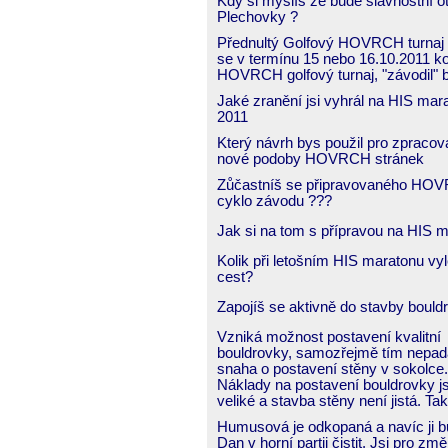
Kdy si myslíš že bude slavnostní o
Plechovky ?
Přednultý Golfový HOVRCH turnaj 
se v termínu 15 nebo 16.10.2011 k
HOVRCH golfový turnaj, "závodil" b
Jaké zranění jsi vyhrál na HIS mar
2011
Který návrh bys použil pro zpracov
nové podoby HOVRCH stránek
Zůčastníš se připravovaného HO
cyklo závodu ???
Jak si na tom s přípravou na HIS 
Kolik při letošním HIS maratonu vy
cest?
Zapojíš se aktivně do stavby bould
Vzniká možnost postavení kvalitní
bouldrovky, samozřejmě tím nepad
snaha o postavení stěny v sokolce.
Náklady na postavení bouldrovky j
veliké a stavba stěny není jistá. Tak
Humusová je odkopaná a navíc ji 
Dan v horní partii čistit. Jsi pro zm