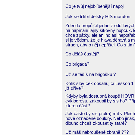
Co je tvůj nejoblíbenější nápoj
Jak se ti líbil dětský HIS maraton
Zdenda propůjčil jedné z oddílovýc
na napínání lajny šikovný hupcuk.T
chce zpátky, ale ani ho asi nepotřeb
si je vědom, že je hlava děravá a 
strach, aby o něj nepřišel. Co s tím
Co děláš častěji?
Co brigáda?
Už se těšíš na brigošku ?
Kolik slovíček obsahující Lesson 1 
již dříve?
Kdyby byla dostupná koupě HOV
cyklodresu, zakoupil by sis ho? Př
kterou část?
Jak často by sis přál(a) mít v Plec
nově označené bouldry. Nebo jinak,
dlouho chceš zkoušet ty staré?
Už máš nabroušené zbraně ???