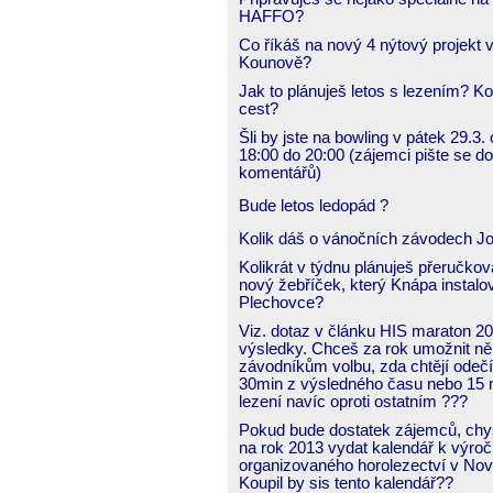
HAFFO?
Co říkáš na nový 4 nýtový projekt 
Kounově?
Jak to plánuješ letos s lezením? Ko
cest?
Šli by jste na bowling v pátek 29.3.
18:00 do 20:00 (zájemci pište se do
komentářů)
Bude letos ledopád ?
Kolik dáš o vánočních závodech J
Kolikrát v týdnu plánuješ přeručkov
nový žebříček, který Knápa instalov
Plechovce?
Viz. dotaz v článku HIS maraton 2
výsledky. Chceš za rok umožnit n
závodníkům volbu, zda chtějí odečí
30min z výsledného času nebo 15 
lezení navíc oproti ostatním ???
Pokud bude dostatek zájemců, ch
na rok 2013 vydat kalendář k výročí
organizovaného horolezectví v Nov
Koupil by sis tento kalendář??