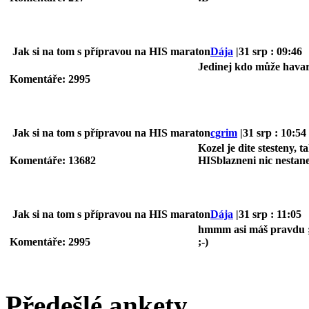
Jak si na tom s přípravou na HIS maraton
Dája
|31 srp : 09:46
Jedinej kdo může havaro
Komentáře: 2995
Jak si na tom s přípravou na HIS maraton
cgrim
|31 srp : 10:54
Kozel je dite stesteny, 
Komentáře: 13682
HISblazneni nic nestane
Jak si na tom s přípravou na HIS maraton
Dája
|31 srp : 11:05
hmmm asi máš pravdu ;-
Komentáře: 2995
;-)
Předešlé ankety