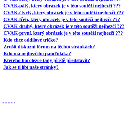
CVAK-pátý, který obrázek je v této soutěži nejhezčí ???
CVAK-čtvrtý, který obrázek je v této soutěži nejhezčí ???
CVAK-třetí, který obrázek je v této soutěži nejhezčí ???
CVAK-druhý, který obrázek je v této soutěži nejhezčí ???
CVAK-první, který obrázek je v této soutěži nejhezčí ???
Kdo chce oddílové tričko?
Zrušit diskuzní fórum na těchto stránkách?
Kdo má nejhezčího panďuláka?
Kterého horolezce tady příště představit?
Jak se ti líbí naše stránky?
-
-
-
-
-