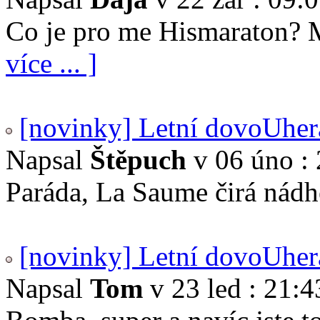
Co je pro me Hismaraton? 
více ... ]
[novinky] Letní dovoUher
Napsal
Štěpuch
v 06 úno : 
Paráda, La Saume čirá nádhe
[novinky] Letní dovoUher
Napsal
Tom
v 23 led : 21:4