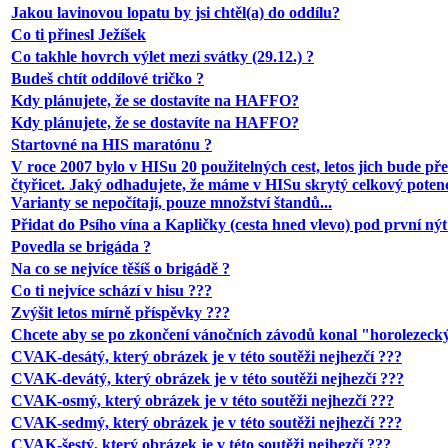
Jakou lavinovou lopatu by jsi chtěl(a) do oddílu?
Co ti přinesl Ježíšek
Co takhle hovrch výlet mezi svátky (29.12.) ?
Budeš chtít oddílové tričko ?
Kdy plánujete, že se dostavíte na HAFFO?
Kdy plánujete, že se dostavíte na HAFFO?
Startovné na HIS maratónu ?
V roce 2007 bylo v HISu 20 použitelných cest, letos jich bude př
čtyřicet. Jaký odhadujete, že máme v HISu skrytý celkový poten
Varianty se nepočítají, pouze množství štandů...
Přidat do Psího vína a Kapličky (cesta hned vlevo) pod první nýt 
Povedla se brigáda ?
Na co se nejvíce těšíš o brigádě ?
Co ti nejvíce schází v hisu ???
Zvýšit letos mírně příspěvky ???
Chcete aby se po zkončení vánočních závodů konal "horolezecký
CVAK-desátý, který obrázek je v této soutěži nejhezčí ???
CVAK-devátý, který obrázek je v této soutěži nejhezčí ???
CVAK-osmý, který obrázek je v této soutěži nejhezčí ???
CVAK-sedmý, který obrázek je v této soutěži nejhezčí ???
CVAK-šestý, který obrázek je v této soutěži nejhezčí ???