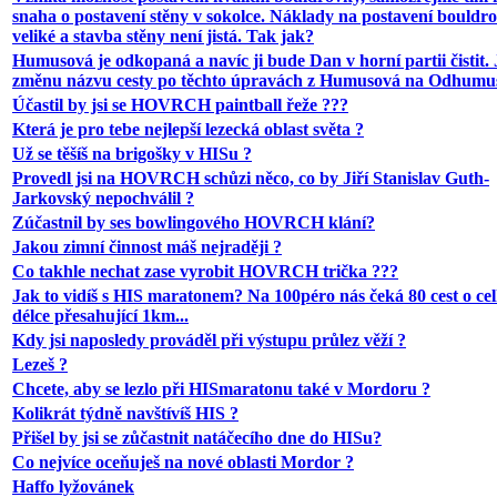
snaha o postavení stěny v sokolce. Náklady na postavení bouldr
veliké a stavba stěny není jistá. Tak jak?
Humusová je odkopaná a navíc ji bude Dan v horní partii čistit. 
změnu názvu cesty po těchto úpravách z Humusová na Odhumu
Účastil by jsi se HOVRCH paintball řeže ???
Která je pro tebe nejlepší lezecká oblast světa ?
Už se těšíš na brigošky v HISu ?
Provedl jsi na HOVRCH schůzi něco, co by Jiří Stanislav Guth-
Jarkovský nepochválil ?
Zúčastnil by ses bowlingového HOVRCH klání?
Jakou zimní činnost máš nejraději ?
Co takhle nechat zase vyrobit HOVRCH trička ???
Jak to vidíš s HIS maratonem? Na 100péro nás čeká 80 cest o ce
délce přesahující 1km...
Kdy jsi naposledy prováděl při výstupu průlez věží ?
Lezeš ?
Chcete, aby se lezlo při HISmaratonu také v Mordoru ?
Kolikrát týdně navštívíš HIS ?
Přišel by jsi se zůčastnit natáčecího dne do HISu?
Co nejvíce oceňuješ na nové oblasti Mordor ?
Haffo lyžovánek