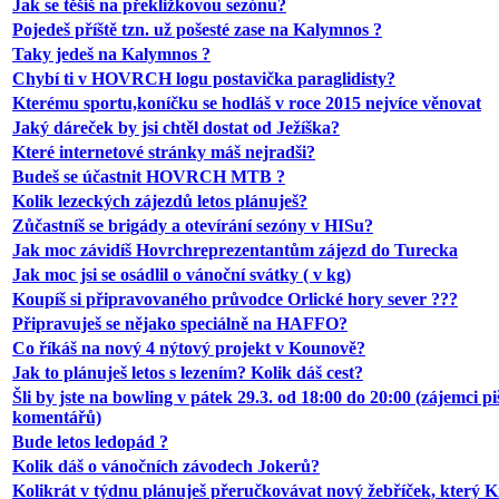
Jak se těšíš na překližkovou sezónu?
Pojedeš příště tzn. už pošesté zase na Kalymnos ?
Taky jedeš na Kalymnos ?
Chybí ti v HOVRCH logu postavička paraglidisty?
Kterému sportu,koníčku se hodláš v roce 2015 nejvíce věnovat
Jaký dáreček by jsi chtěl dostat od Ježíška?
Které internetové stránky máš nejradši?
Budeš se účastnit HOVRCH MTB ?
Kolik lezeckých zájezdů letos plánuješ?
Zůčastníš se brigády a otevírání sezóny v HISu?
Jak moc závidíš Hovrchreprezentantům zájezd do Turecka
Jak moc jsi se osádlil o vánoční svátky ( v kg)
Koupíš si připravovaného průvodce Orlické hory sever ???
Připravuješ se nějako speciálně na HAFFO?
Co říkáš na nový 4 nýtový projekt v Kounově?
Jak to plánuješ letos s lezením? Kolik dáš cest?
Šli by jste na bowling v pátek 29.3. od 18:00 do 20:00 (zájemci pi
komentářů)
Bude letos ledopád ?
Kolik dáš o vánočních závodech Jokerů?
Kolikrát v týdnu plánuješ přeručkovávat nový žebříček, který 