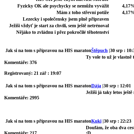
Fyzicky OK ale psychycky se nemůžu vyvážit
4,17%
Mám z toho střevní potíže
4,17%
Lezecky i společensky jsem plně připraven
Ježiši vždyť je start za chvíli, sem ještě netrénoval
Nějáko to zvládnu i přez pokročilé těhotenství
Jak si na tom s přípravou na HIS maraton
Štěpuch
|30 srp : 10:
Ty vole to už je vlastně
Komentáře: 376
Registrovaný: 21 zář : 19:07
Jak si na tom s přípravou na HIS maraton
Dája
|30 srp : 12:01
Ježiši já taky letos ješt
Komentáře: 2995
Jak si na tom s přípravou na HIS maraton
Kuki
|30 srp : 22:23
Doufám, že oba dva ce
Komentáře: 217
:D