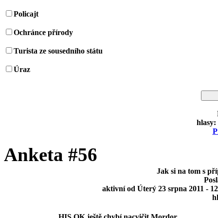
Policajt
Ochránce přírody
Turista ze sousedního státu
Úraz
hlasy:
P
Anketa #56
Jak si na tom s p
Pos
aktivní od Úterý 23 srpna 2011 - 12
h
HIS OK ještě chybí nacvičit Mordor