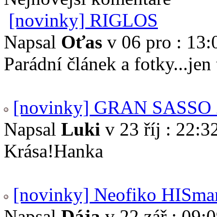
[novinky] RIGLOS
Napsal
Oťas
v 06 pro : 13:
Parádní článek a fotky...je
[novinky] GRAN SASSO 
Napsal
Luki
v 23 říj : 22:3
Krása!Hanka
[novinky] Neofiko HISma
Napsal
Dája
v 22 zář : 09: