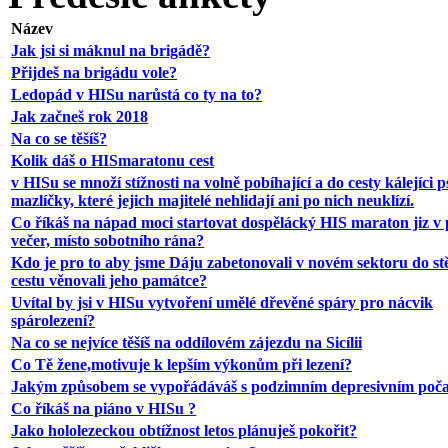
Název
Jak jsi si máknul na brigádě?
Přijdeš na brigádu vole?
Ledopád v HISu narůstá co ty na to?
Jak začneš rok 2018
Na co se těšíš?
Kolik dáš o HISmaratonu cest
v HISu se množí stížnosti na volně pobíhající a do cesty kálejíci p
mazlíčky, které jejich majitelé nehlidají ani po nich neuklízí.
Co říkáš na nápad moci startovat dospělácký HIS maraton jiz v 
večer, místo sobotního rána?
Kdo je pro to aby jsme Dáju zabetonovali v novém sektoru do st
cestu věnovali jeho památce?
Uvítal by jsi v HISu vytvoření umělé dřevěné spáry pro nácvik
spárolezení?
Na co se nejvíce těšíš na oddílovém zájezdu na Sicílii
Co Tě žene,motivuje k lepším výkonům při lezení?
Jakým způsobem se vypořádáváš s podzimním depresivním poč
Co říkáš na piáno v HISu ?
Jako hololezeckou obtížnost letos plánuješ pokořit?