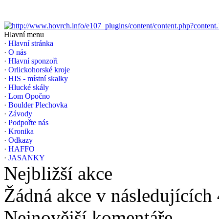
Hlavní menu
·
Hlavní stránka
·
O nás
·
Hlavní sponzoři
·
Orlickohorské kroje
·
HIS - místní skalky
·
Hlucké skály
·
Lom Opočno
·
Boulder Plechovka
·
Závody
·
Podpořte nás
·
Kronika
·
Odkazy
·
HAFFO
·
JASANKY
Nejbližší akce
Žádná akce v následujících
Nejnovější komentáře