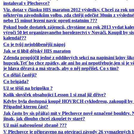
instaloval v Plechovce?
Viz. dotaz v článku HIS maraton 2012 výsledky. Chceš za rok u
některým závodníkům volbu, zda chtějí odečíst 30min z výsledn
nebo 15 minut lezení navíc oproti ostatním ???
Pokud bude dostatek zájemců, chystáme na rok 2013 vydat kale
výročí 50 let organizovaného horolezectví v Nováči. Koupil by sis
kalendář??
Co je tvůj nejoblíbenější nápoj
Jak se ti líbil dětský HIS maraton
Zdenda propůjčil jedné z oddílových sekcí na napínání lajny ši
hupcuk.Teť ho chce zpátky, ale ani ho asi nepotřebuje,jen si je 
je hlava děravá a má strach, aby o něj nepřišel. Co s tím?
Co děláš častěji?
Co brigáda?
Už se těšíš na brigošku ?
Kolik slovíček obsahující Lesson 1 si znal již dříve?
Kdyby byla dostupná koupě HOVRCH cyklodresu, zakoupil by s
Případně kterou část?
Jak často by sis přál(a) mít v Plechovce nově označené bouldry.
jinak, jak dlouho chceš zkoušet ty staré?
Už máš nabroušené zbraně ???
V Plechovce je připraveno na otevírací závody 26 vymazlených 