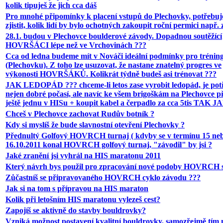
kolik tipuješ že jich cca dáš
Pro mnohé připomínky k placení vstupů do Plechovky, potřebu
zjistit, kolik lidí by bylo ochotných zakoupit roční permici např. 
28.1. budou v Plechovce boulderové závody. Dopadnou soutěžící
HOVRŠÁCI lépe než ve Vrchovinách ???
Cca od ledna budeme mít v Nováči ideální podmínky pro trénin
(Plechovku). Z toho lze usuzovat, že nastane znatelný progres ve
výkonosti HOVRŠÁKŮ. Kolikrát týdně budeš asi trénovat ???
JAK LEDOPÁD ??? chceme-li letos zase vyrobit ledopád, je pot
nejen dobré počasí, ale navíc ke všem brigoškám na Plechovce p
ještě jednu v HISu + koupit kabel a čerpadlo za cca 5tis TAK J
Chceš v Plechovce zachovat Rudův botník ?
Kdy si myslíš že bude slavnostní otevření Plechovky ?
Přednultý Golfový HOVRCH turnaj ( kdyby se v termínu 15 ne
16.10.2011 konal HOVRCH golfový turnaj, "závodil" by jsi ?
Jaké zranění jsi vyhrál na HIS maratonu 2011
Který návrh bys použil pro zpracování nové podoby HOVRCH 
Zůčastníš se připravovaného HOVRCH cyklo závodu ???
Jak si na tom s přípravou na HIS maraton
Kolik při letošním HIS maratonu vylezeš cest?
Zapojíš se aktivně do stavby bouldrovky?
Vzniká možnost postavení kvalitní bouldrovky, samozřejmě tím