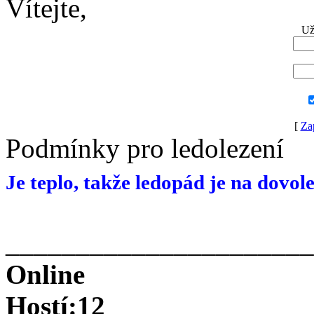
Vítejte,
Už
[
Za
Podmínky pro ledolezení
Je teplo, takže ledopád je na dovol
______________________
Online
Hostí:12