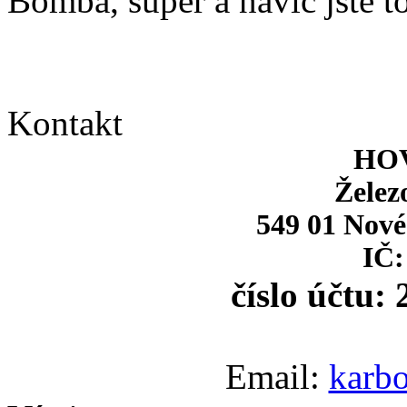
Bomba, super a navíc jste to
Kontakt
HOV
Želez
549 01 Nové
IČ:
číslo účtu:
Email:
karb