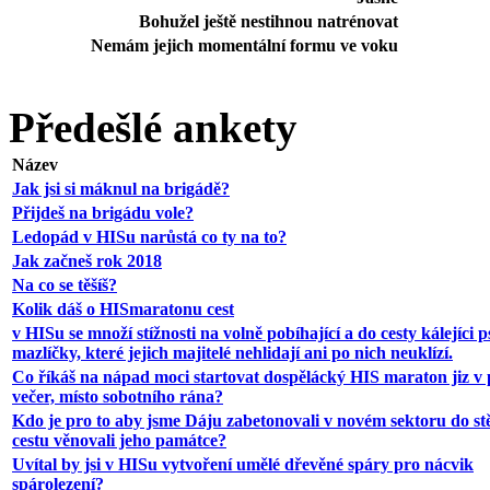
Bohužel ještě nestihnou natrénovat
Nemám jejich momentální formu ve voku
Předešlé ankety
Název
Jak jsi si máknul na brigádě?
Přijdeš na brigádu vole?
Ledopád v HISu narůstá co ty na to?
Jak začneš rok 2018
Na co se těšíš?
Kolik dáš o HISmaratonu cest
v HISu se množí stížnosti na volně pobíhající a do cesty kálejíci p
mazlíčky, které jejich majitelé nehlidají ani po nich neuklízí.
Co říkáš na nápad moci startovat dospělácký HIS maraton jiz v 
večer, místo sobotního rána?
Kdo je pro to aby jsme Dáju zabetonovali v novém sektoru do st
cestu věnovali jeho památce?
Uvítal by jsi v HISu vytvoření umělé dřevěné spáry pro nácvik
spárolezení?