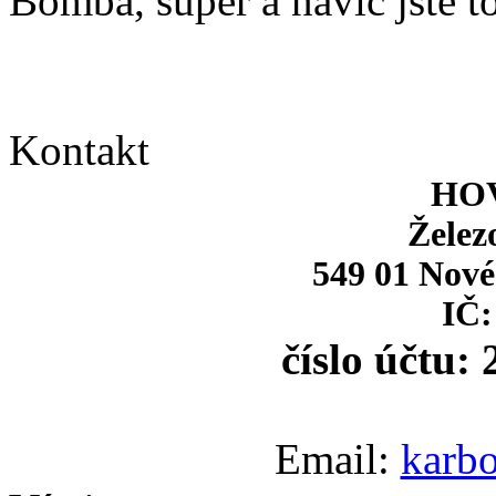
Bomba, super a navíc jste to
Kontakt
HOV
Želez
549 01 Nové
IČ:
číslo účtu:
Email:
karb