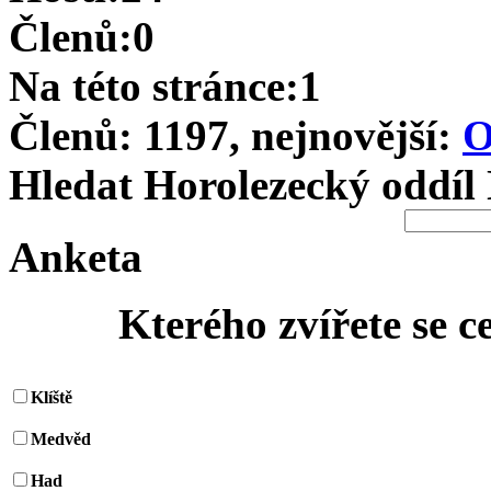
Členů:0
Na této stránce:1
Členů: 1197, nejnovější:
O
Hledat Horolezecký oddíl
Anketa
Kterého zvířete se c
Klíště
Medvěd
Had