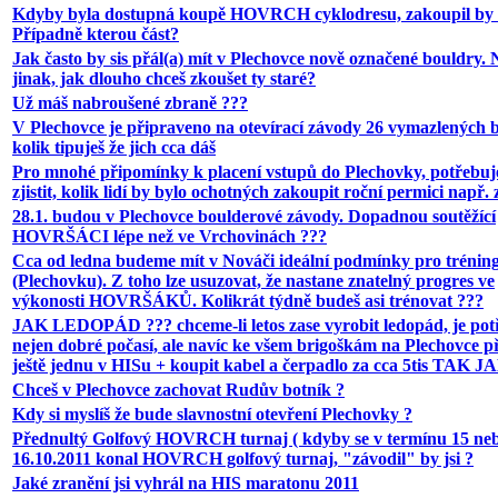
Kdyby byla dostupná koupě HOVRCH cyklodresu, zakoupil by s
Případně kterou část?
Jak často by sis přál(a) mít v Plechovce nově označené bouldry.
jinak, jak dlouho chceš zkoušet ty staré?
Už máš nabroušené zbraně ???
V Plechovce je připraveno na otevírací závody 26 vymazlených 
kolik tipuješ že jich cca dáš
Pro mnohé připomínky k placení vstupů do Plechovky, potřebu
zjistit, kolik lidí by bylo ochotných zakoupit roční permici např. 
28.1. budou v Plechovce boulderové závody. Dopadnou soutěžící
HOVRŠÁCI lépe než ve Vrchovinách ???
Cca od ledna budeme mít v Nováči ideální podmínky pro trénin
(Plechovku). Z toho lze usuzovat, že nastane znatelný progres ve
výkonosti HOVRŠÁKŮ. Kolikrát týdně budeš asi trénovat ???
JAK LEDOPÁD ??? chceme-li letos zase vyrobit ledopád, je pot
nejen dobré počasí, ale navíc ke všem brigoškám na Plechovce p
ještě jednu v HISu + koupit kabel a čerpadlo za cca 5tis TAK J
Chceš v Plechovce zachovat Rudův botník ?
Kdy si myslíš že bude slavnostní otevření Plechovky ?
Přednultý Golfový HOVRCH turnaj ( kdyby se v termínu 15 ne
16.10.2011 konal HOVRCH golfový turnaj, "závodil" by jsi ?
Jaké zranění jsi vyhrál na HIS maratonu 2011