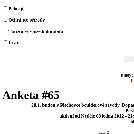
Policajt
Ochránce přírody
Turista ze sousedního státu
Úraz
hlasy:
P
Anketa #65
28.1. budou v Plechovce boulderové závody. Dop
Pos
aktivní od Neděle 08 ledna 2012 - 21
h
Jasně