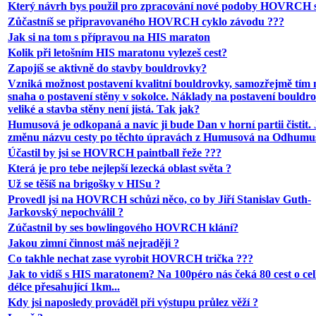
Který návrh bys použil pro zpracování nové podoby HOVRCH 
Zůčastníš se připravovaného HOVRCH cyklo závodu ???
Jak si na tom s přípravou na HIS maraton
Kolik při letošním HIS maratonu vylezeš cest?
Zapojíš se aktivně do stavby bouldrovky?
Vzniká možnost postavení kvalitní bouldrovky, samozřejmě tím
snaha o postavení stěny v sokolce. Náklady na postavení bouldr
veliké a stavba stěny není jistá. Tak jak?
Humusová je odkopaná a navíc ji bude Dan v horní partii čistit. 
změnu názvu cesty po těchto úpravách z Humusová na Odhumu
Účastil by jsi se HOVRCH paintball řeže ???
Která je pro tebe nejlepší lezecká oblast světa ?
Už se těšíš na brigošky v HISu ?
Provedl jsi na HOVRCH schůzi něco, co by Jiří Stanislav Guth-
Jarkovský nepochválil ?
Zúčastnil by ses bowlingového HOVRCH klání?
Jakou zimní činnost máš nejraději ?
Co takhle nechat zase vyrobit HOVRCH trička ???
Jak to vidíš s HIS maratonem? Na 100péro nás čeká 80 cest o ce
délce přesahující 1km...
Kdy jsi naposledy prováděl při výstupu průlez věží ?