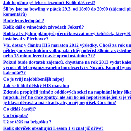
Jak to plánuješ letos s lezením? Kolik dáš cest?
Šli by jste na bowling v pátek 29.3. od 18:00 do 20:00 (zájemci pi
komentářů)
Bude letos ledopád ?
Kolik dáš o vánočních závodech Jokerů?
Kolikrát v týdnu plánuješ přeručkovávat nový žebříček, který 
instaloval v Plechovce?
Viz. dotaz v článku HIS maraton 2012 výsledky. Chceš za rok u
některým závodníkům volbu, zda chtějí odečíst 30min z výsledn
nebo 15 minut lezení navíc oproti ostatním ???
Pokud bude dostatek zájemců, chystáme na rok 2013 vydat kale
výročí 50 let organizovaného horolezectví v Nováči. Koupil by sis
kalendář??
Co je tvůj nejoblíbenější nápoj
Jak se ti líbil dětský HIS maraton
Zdenda propůjčil jedné z oddílových sekcí na napínání lajny ši
hupcuk.Teť ho chce zpátky, ale ani ho asi nepotřebuje,jen si je 
je hlava děravá a má strach, aby o něj nepřišel. Co s tím?
Co děláš častěji?
Co brigáda?
Už se těšíš na brigošku ?
Kolik slovíček obsahující Lesson 1 si znal již dříve?