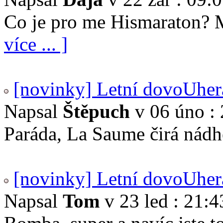
Co je pro me Hismaraton? 
více ... ]
[novinky] Letní dovoUher
Napsal
Štěpuch
v 06 úno : 
Paráda, La Saume čirá nádhe
[novinky] Letní dovoUher
Napsal
Tom
v 23 led : 21:4