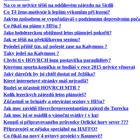
Na co se nejvíce těšíš na oddílovém zájezdu na Sicílii
Co Tě žene,motivuje k lepším výkonům při lezení?
Jakým způsobem se vypořádáváš s podzimním depresivním poč
Co říkáš na piáno v HISu ?
Jako hololezeckou obtížnost letos plánuješ pokořit?
Jak se těšíš na překližkovou sezónu?
Pojedeš příště tzn. už pošesté zase na Kalymnos ?
Taky jedeš na Kalymnos ?
Chybí ti v HOVRCH logu postavička paraglidisty?
Kterému sportu,koníčku se hodláš v roce 2015 nejvíce věnovat
Jaký dáreček by jsi chtěl dostat od Ježíška?
Které internetové stránky máš nejradši?
Budeš se účastnit HOVRCH MTB ?
Kolik lezeckých zájezdů letos plánuješ?
Zůčastníš se brigády a otevírání sezóny v HISu?
Jak moc závidíš Hovrchreprezentantům zájezd do Turecka
Jak moc jsi se osádlil o vánoční svátky ( v kg)
Koupíš si připravovaného průvodce Orlické hory sever ???
Připravuješ se nějako speciálně na HAFFO?
Co říkáš na nový 4 nýtový projekt v Kounově?