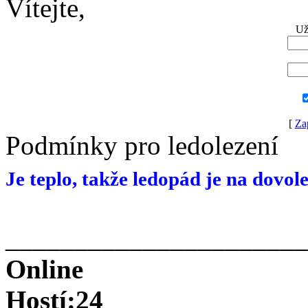
Vítejte,
Už
[
Za
Podmínky pro ledolezení
Je teplo, takže ledopád je na dovol
______________________
Online
Hostí:24