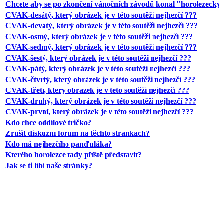
Chcete aby se po zkončení vánočních závodů konal "horolezecký
CVAK-desátý, který obrázek je v této soutěži nejhezčí ???
CVAK-devátý, který obrázek je v této soutěži nejhezčí ???
CVAK-osmý, který obrázek je v této soutěži nejhezčí ???
CVAK-sedmý, který obrázek je v této soutěži nejhezčí ???
CVAK-šestý, který obrázek je v této soutěži nejhezčí ???
CVAK-pátý, který obrázek je v této soutěži nejhezčí ???
CVAK-čtvrtý, který obrázek je v této soutěži nejhezčí ???
CVAK-třetí, který obrázek je v této soutěži nejhezčí ???
CVAK-druhý, který obrázek je v této soutěži nejhezčí ???
CVAK-první, který obrázek je v této soutěži nejhezčí ???
Kdo chce oddílové tričko?
Zrušit diskuzní fórum na těchto stránkách?
Kdo má nejhezčího panďuláka?
Kterého horolezce tady příště představit?
Jak se ti líbí naše stránky?