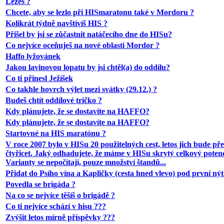
Lezeš ?
Chcete, aby se lezlo při HISmaratonu také v Mordoru ?
Kolikrát týdně navštívíš HIS ?
Přišel by jsi se zůčastnit natáčecího dne do HISu?
Co nejvíce oceňuješ na nové oblasti Mordor ?
Haffo lyžovánek
Jakou lavinovou lopatu by jsi chtěl(a) do oddílu?
Co ti přinesl Ježíšek
Co takhle hovrch výlet mezi svátky (29.12.) ?
Budeš chtít oddílové tričko ?
Kdy plánujete, že se dostavíte na HAFFO?
Kdy plánujete, že se dostavíte na HAFFO?
Startovné na HIS maratónu ?
V roce 2007 bylo v HISu 20 použitelných cest, letos jich bude př
čtyřicet. Jaký odhadujete, že máme v HISu skrytý celkový poten
Varianty se nepočítají, pouze množství štandů...
Přidat do Psího vína a Kapličky (cesta hned vlevo) pod první nýt 
Povedla se brigáda ?
Na co se nejvíce těšíš o brigádě ?
Co ti nejvíce schází v hisu ???
Zvýšit letos mírně příspěvky ???