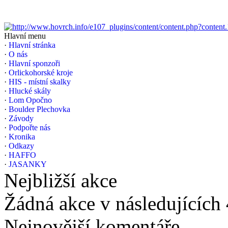
Hlavní menu
·
Hlavní stránka
·
O nás
·
Hlavní sponzoři
·
Orlickohorské kroje
·
HIS - místní skalky
·
Hlucké skály
·
Lom Opočno
·
Boulder Plechovka
·
Závody
·
Podpořte nás
·
Kronika
·
Odkazy
·
HAFFO
·
JASANKY
Nejbližší akce
Žádná akce v následujících
Nejnovější komentáře