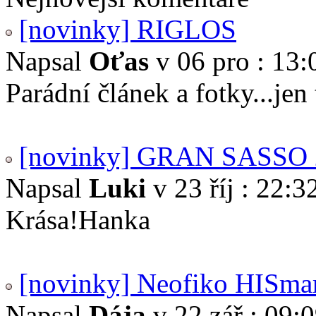
[novinky] RIGLOS
Napsal
Oťas
v 06 pro : 13:
Parádní článek a fotky...je
[novinky] GRAN SASSO 
Napsal
Luki
v 23 říj : 22:3
Krása!Hanka
[novinky] Neofiko HISma
Napsal
Dája
v 22 zář : 09: